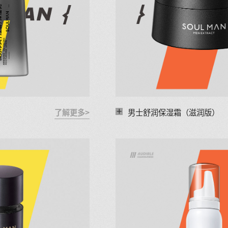
+
了解更多>
男士舒润保湿霜（滋润版）