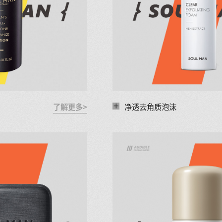
+
了解更多>
净透去角质泡沫