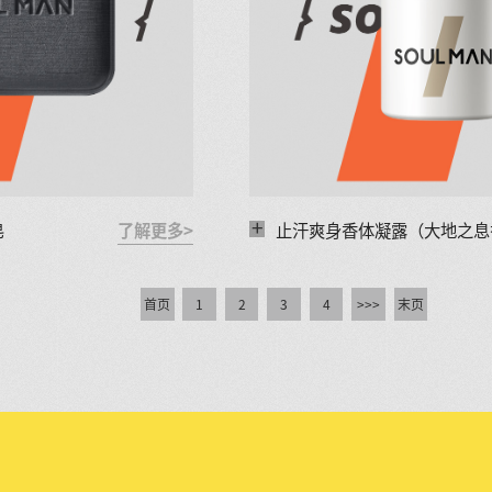
+
皂
了解更多>
止汗爽身香体凝露（大地之息
首页
1
2
3
4
>>>
末页