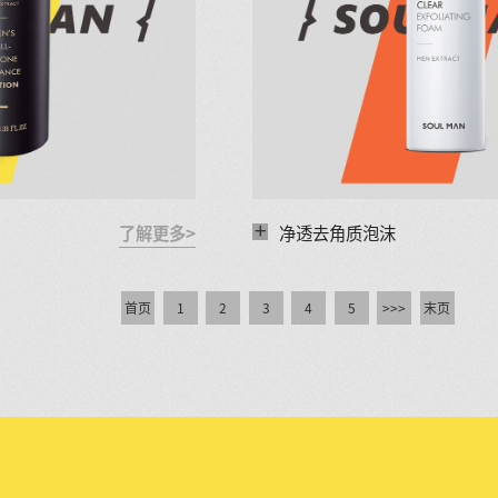
+
了解更多>
净透去角质泡沫
首页
1
2
3
4
5
>>>
末页