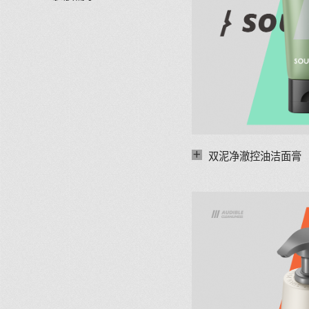
+
双泥净澈控油洁面膏