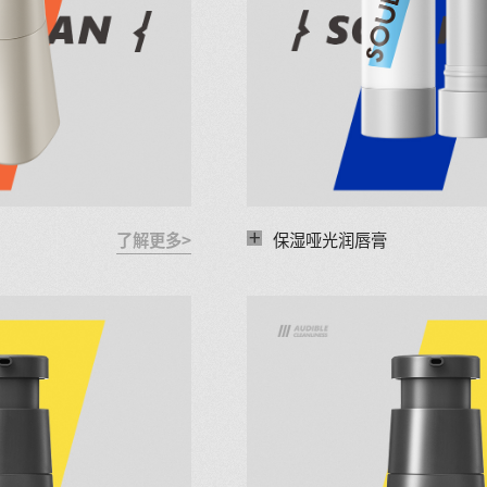
+
了解更多>
保湿哑光润唇膏