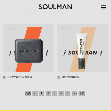
+
+
曼尼古根冰河泥净肤皂
轻感透润素颜霜
首页
<
1
2
3
4
5
>>>
末页